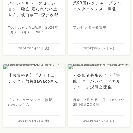
スペシャルトークセッシ
第93回レクチャープラン
ョン「独立 雇われない生
ニングコンテスト開催
き方」坂口恭平×深井次郎
YouTube LIVE配信 2024年
プレゼンター募集中！
7月3日（水）15:00〜
2024年07月02日(火)
2024年06月19日(水)
【お悔やみ】「DIYミュー
＜参加者募集終了＞「実
ジック」教授sawakoさん
践！アーバンパーマカル
チャー」説明会開催
「DIYミュージック」教授
日時：2月20日（月）19:00〜
sawakoさん
20:00＠ZOOM
2024年04月13日(土)
2023年02月14日(火)