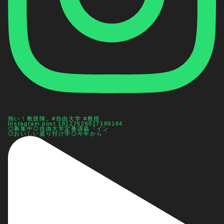
熱い！教授陣。#自由大学 #教授
Instagram post 18127626817189164
◎募集中◎自由大学定番講義『イン
◎おいしい盛り付け学◎今年から「