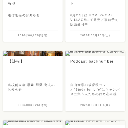
らせ
ト
通信販売のお知らせ
6月27日@ HOME/WORK
VILLAGEにて発売／事前予約
販売受付中
2026年06月28日(日)
2026年06月20日(土)
【訃報】
Podcast backnumber
当校創立者 黒﨑 輝男 逝去の
自由大学の放課後ラジ
お知らせ
オ“Study for Life”はキャンパ
スに集う人たちの好奇心を掘
り下げていくPodcastです。
2026年03月26日(木)
2025年09月01日(月)