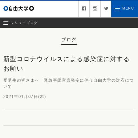
コラム
facebook
instagram
twitter
MENU
お問い合わせ
クリエイティブチーム日記
お知らせ
フリユニブログ
ブログ
新型コロナウイルスによる感染症に対する
お願い
受講生の皆さまへ 緊急事態宣言発令に伴う自由大学の対応につ
いて
2021年01月07日(木)