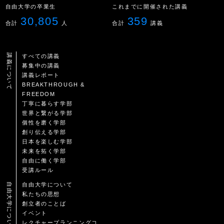
自由大学の卒業生
これまでに開催された講義
30,805
359
合計
人
合計
講義
講義について
すべての講義
募集中の講義
講義レポート
BREAKTHROUGH &
FREEDOM
丁寧に暮らす学部
世界と繋がる学部
個性を磨く学部
創り伝える学部
日本を楽しむ学部
未来を拓く学部
自由に働く学部
受講ルール
自由大学について
自由大学について
私たちの思想
創立者のことば
イベント
レクチャープランニングコ