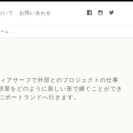
facebook
instagram
twitter
ついて
お問い合わせ
チーム
ディアサーフで外部とのプロジェクトの仕事
の餅屋をどのように新しい形で継ぐことができ
にポートランドへ行きます。