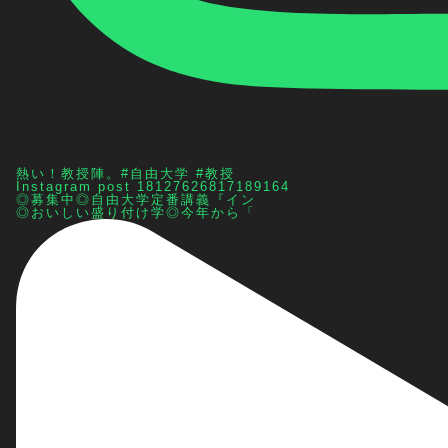
熱い！教授陣。#自由大学 #教授
Instagram post 18127626817189164
◎募集中◎自由大学定番講義『イン
◎おいしい盛り付け学◎今年から「