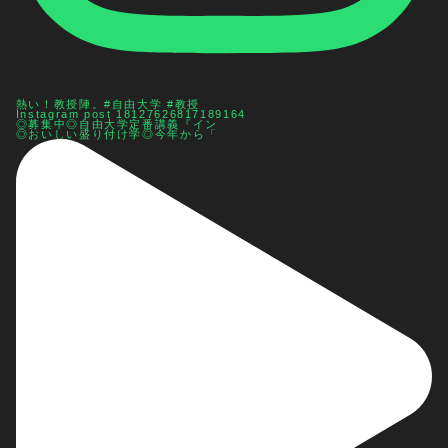
熱い！教授陣。#自由大学 #教授
Instagram post 18127626817189164
◎募集中◎自由大学定番講義『イン
◎おいしい盛り付け学◎今年から「