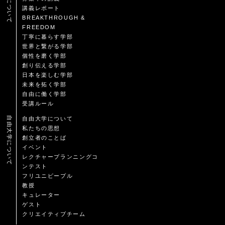
講義について
講義レポート
BREAKTHROUGH &
FREEDOM
丁寧に暮らす学部
世界と繋がる学部
個性を磨く学部
創り伝える学部
日本を楽しむ学部
未来を拓く学部
自由に働く学部
受講ルール
自由大学について
自由大学について
私たちの思想
創立者のことば
イベント
レクチャープランニングコ
ンテスト
フリユニピープル
教授
キュレーター
ゲスト
クリエイティブチーム