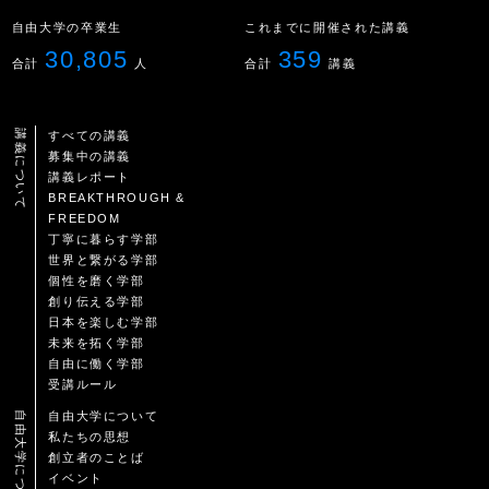
自由大学の卒業生
これまでに開催された講義
30,805
359
合計
人
合計
講義
講義について
すべての講義
募集中の講義
講義レポート
BREAKTHROUGH &
FREEDOM
丁寧に暮らす学部
世界と繋がる学部
個性を磨く学部
創り伝える学部
日本を楽しむ学部
未来を拓く学部
自由に働く学部
受講ルール
自由大学について
自由大学について
私たちの思想
創立者のことば
イベント