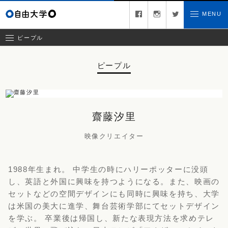
キュレーター
facebook
instagram
twitter
MENU
お問い合わせ
ゲスト
クリエイティブチーム
ピープル
ピープル
齋藤汐里
映像クリエイター
1988年生まれ。 中学生の時にハリーポッターに没頭
し、英語と外国に興味を持つようになる。また、映画の
セットなどの空間デザインにも同時に興味を持ち、大学
は米国の美大に進学、舞台芸術学部にてセットデザイン
を学ぶ。 卒業後は帰国し、新たな表現方法を求めテレ