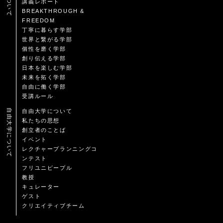
講義レポート
BREAKTHROUGH &
FREEDOM
丁寧に暮らす学部
世界と繋がる学部
個性を磨く学部
創り伝える学部
日本を楽しむ学部
未来を拓く学部
自由に働く学部
受講ルール
自由大学について
自由大学について
私たちの思想
創立者のことば
イベント
レクチャープランニングコ
ンテスト
フリユニピープル
教授
キュレーター
ゲスト
クリエイティブチーム