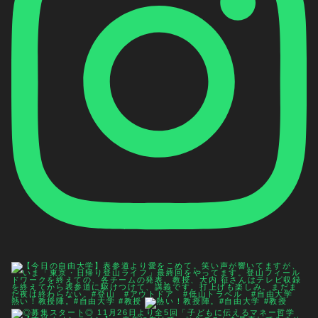
熱い！教授陣。#自由大学 #教授