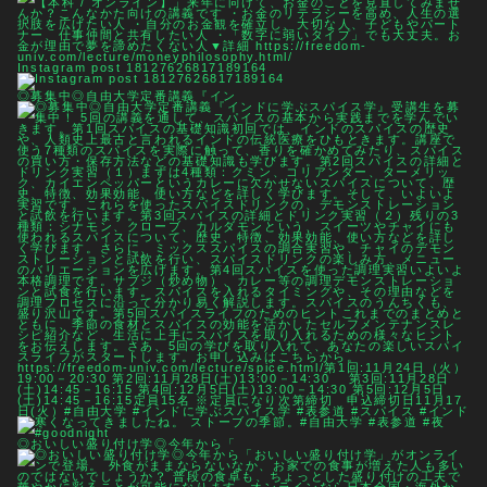
Instagram post 18127626817189164
◎募集中◎自由大学定番講義『イン
◎おいしい盛り付け学◎今年から「