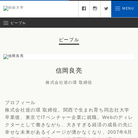
キュレーター
facebook
instagram
twitter
MENU
お問い合わせ
ゲスト
クリエイティブチーム
ピープル
ピープル
信岡良亮
株式会社巡の環 取締役
プロフィール
株式会社巡の環 取締役。関西で生まれ育ち同志社大学
卒業後、東京でITベンチャー企業に就職。Webのディレ
クターとして働きながら、大きすぎる経済の成長の先に
幸せな未来があるイメージが湧かなくなり、2007年6月