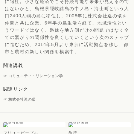
に退社。小さな経済でこそ持続可能な未来が見えるので
はないかと、島根県隠岐諸島の中ノ島・海士町という人
口2400人弱の島に移住し、2008年に株式会社巡の環を
仲間と共に企業。6年半の島生活を経て、地域活性とい
うワードではなく、過疎を地方側だけの問題ではなく全
ての繋がりの関係性を良くしていくという次のステップ
に進むため、2014年5月より東京に活動拠点を移し、都
市と農村の新しい関係を模索中。
関連講義
☞ コミュニティ・リレーション学
関連リンク
☞ 株式会社巡の環
フリユニピープル
教授