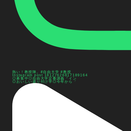
熱い！教授陣。#自由大学 #教授
Instagram post 18127626817189164
◎募集中◎自由大学定番講義『イン
◎おいしい盛り付け学◎今年から「