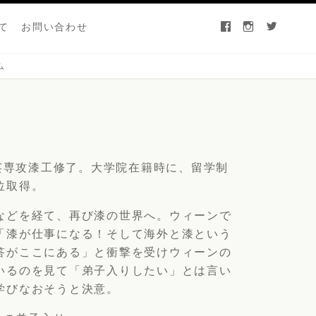
て
お問い合わせ
facebook
instagram
twitter
ム
工芸専攻漆工修了。大学院在籍時に、留学制
位取得。
などを経て、再び漆の世界へ。ウィーンで
「漆が仕事になる！そして海外と漆という
答がここにある」と衝撃を受けウィーンの
いるのを見て「弟子入りしたい」とは言い
学びなおそうと決意。