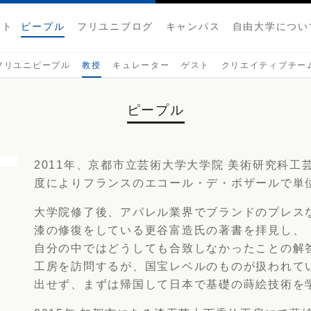
クト
ピープル
フリユニブログ
キャンパス
自由大学につい
フリユニピープル
教授
キュレーター
ゲスト
クリエイティブチー
ピープル
2011年、京都市立芸術大学大学院 美術研究科
度によりフランスのエコール・デ・ボザールで単
大学院修了後、アパレル業界でブランドのプレス
漆の修復をしている更谷富造氏の著書を拝見し、
自分の中ではどうしても合致しなかったことの解
工房を訪問するが、国宝レベルのものが扱われて
出せず、まずは帰国して日本で基礎の蒔絵技術を