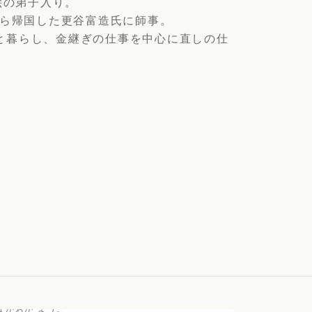
絵の弟子入り。
から帰国した更谷富造氏に師事。
と暮らし、金継ぎの仕事を中心に直しの仕