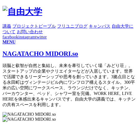
講義
プロジェクト
ピープル
フリユニブログ
キャンパス
自由大学に
ついて
お問い合わせ
facebook
instagram
twitter
MENU
NAGATACHO MIDORI.so
頭脳と叡智が自然と集結し、未来を牽引していく場「みどり荘」。
スタートアップの企業やクリエイターなどが入居しています。世界
で活躍できるリーダーシップや思考を創っていきます。3拠点目とな
る永田町はヴィンテージビル内にワンフロア構えるスタイル。300平
米の広い空間にワークスペース、ラウンジだけでなく、キッチン、
バーカウンター、ベッド、シャワー室を完備。WORK HERE, LIVE
HEREを体感出来るキャンパスです。自由大学の講義では、キッチン
の共有スペースを利用します。