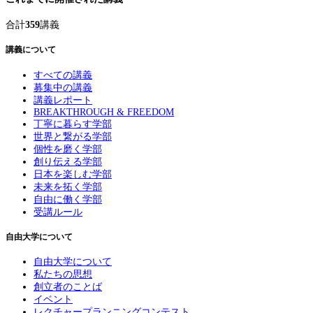
合計
359
講義
講義について
すべての講義
募集中の講義
講義レポート
BREAKTHROUGH & FREEDOM
丁寧に暮らす学部
世界と繋がる学部
個性を磨く学部
創り伝える学部
日本を楽しむ学部
未来を拓く学部
自由に働く学部
受講ルール
自由大学について
自由大学について
私たちの思想
創立者のことば
イベント
レクチャープランニングコンテスト