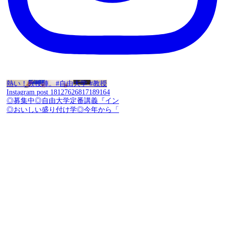
熱い！教授陣。#自由大学 #教授
Instagram post 18127626817189164
◎募集中◎自由大学定番講義『イン
◎おいしい盛り付け学◎今年から「