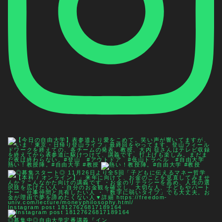
熱い！教授陣。#自由大学 #教授
Instagram post 18127626817189164
◎募集中◎自由大学定番講義『イン