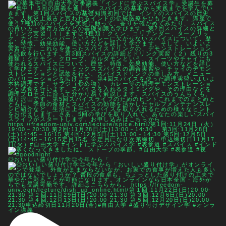
◎おいしい盛り付け学◎今年から「