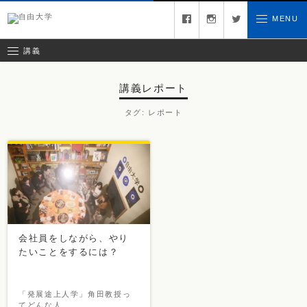
募集中の講義
facebook
instagram
twitter
MENU
お問い合わせ
講義レポート
受講ルール
講義
講義レポート
タグ:
レポート
会社員をしながら、やり
たいことをするには？
「発展途上人学」角田教授っ
てどんな人