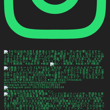
熱い！教授陣。#自由大学 #教授
Instagram post 18127626817189164
◎募集中◎自由大学定番講義『イン