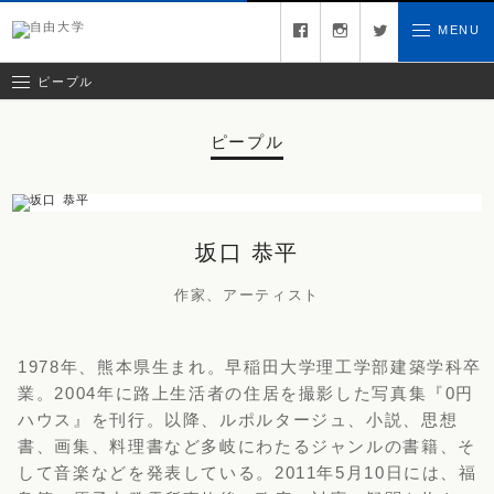
キュレーター
facebook
instagram
twitter
MENU
お問い合わせ
ゲスト
クリエイティブチーム
ピープル
ピープル
坂口 恭平
作家、アーティスト
1978年、熊本県生まれ。早稲田大学理工学部建築学科卒
業。2004年に路上生活者の住居を撮影した写真集『0円
ハウス』を刊行。以降、ルポルタージュ、小説、思想
書、画集、料理書など多岐にわたるジャンルの書籍、そ
して音楽などを発表している。2011年5月10日には、福