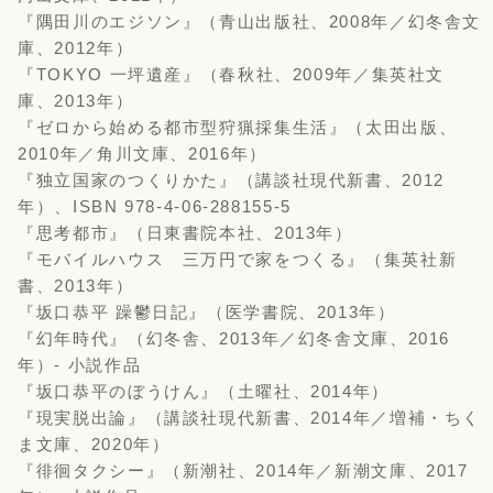
『隅田川のエジソン』（青山出版社、2008年／幻冬舎文
庫、2012年）
『TOKYO 一坪遺産』（春秋社、2009年／集英社文
庫、2013年）
『ゼロから始める都市型狩猟採集生活』（太田出版、
2010年／角川文庫、2016年）
『独立国家のつくりかた』（講談社現代新書、2012
年）、ISBN 978-4-06-288155-5
『思考都市』（日東書院本社、2013年）
『モバイルハウス 三万円で家をつくる』（集英社新
書、2013年）
『坂口恭平 躁鬱日記』（医学書院、2013年）
『幻年時代』（幻冬舎、2013年／幻冬舎文庫、2016
年）- 小説作品
『坂口恭平のぼうけん』（土曜社、2014年）
『現実脱出論』（講談社現代新書、2014年／増補・ちく
ま文庫、2020年）
『徘徊タクシー』（新潮社、2014年／新潮文庫、2017