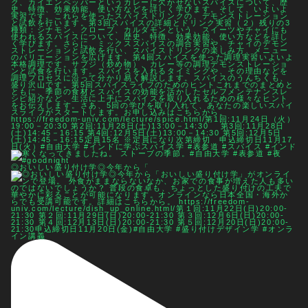
◎おいしい盛り付け学◎今年から「