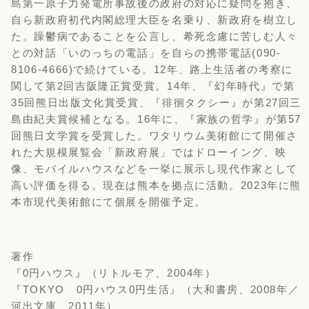
島第一原子力発電所事故後の政府の対応に疑問を抱き、
自ら新政府初代内閣総理大臣を名乗り、新政府を樹立し
た。躁鬱病であることを公言し、希死念慮に苦しむ人々
との対話「いのっちの電話」を自らの携帯電話(090-
8106-4666)で続けている。12年、路上生活者の考察に
関して第2回吉阪隆正賞受賞。14年、『幻年時代』で第
35回熊日出版文化賞受賞、『徘徊タクシー』が第27回三
島由紀夫賞候補となる。16年に、『家族の哲学』が第57
回熊日文学賞を受賞した。ワタリウム美術館にて開催さ
れた大規模展覧会「新政府展」ではドローイング、映
像、モバイルハウスなどを一挙に展示し現代作家として
高い評価を得る。現在は熊本を拠点に活動。2023年に熊
本市現代美術館にて個展を開催予定。
著作
『0円ハウス』（リトルモア、2004年）
『TOKYO 0円ハウス0円生活』（大和書房、2008年／
河出文庫、2011年）