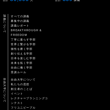
合計
人
合計
講義
講義について
すべての講義
募集中の講義
講義レポート
BREAKTHROUGH &
FREEDOM
丁寧に暮らす学部
世界と繋がる学部
個性を磨く学部
創り伝える学部
日本を楽しむ学部
未来を拓く学部
自由に働く学部
受講ルール
自由大学について
自由大学について
私たちの思想
創立者のことば
イベント
レクチャープランニングコ
ンテスト
フリユニピープル