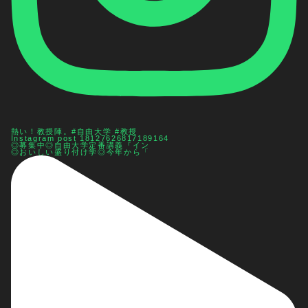
熱い！教授陣。#自由大学 #教授
Instagram post 18127626817189164
◎募集中◎自由大学定番講義『イン
◎おいしい盛り付け学◎今年から「