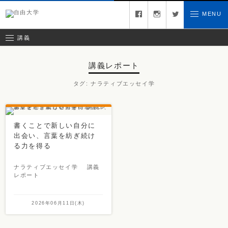
募集中の講義
facebook
instagram
twitter
MENU
お問い合わせ
講義レポート
受講ルール
講義
講義レポート
タグ:
ナラティブエッセイ学
書くことで新しい自分に
出会い、言葉を紡ぎ続け
る力を得る
ナラティブエッセイ学 講義
レポート
2026年06月11日(木)